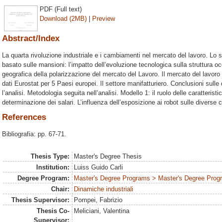
PDF (Full text)
Download (2MB)
|
Preview
Abstract/Index
La quarta rivoluzione industriale e i cambiamenti nel mercato del lavoro. Lo s
basato sulle mansioni: l’impatto dell’evoluzione tecnologica sulla struttura 
geografica della polarizzazione del mercato del Lavoro. Il mercato del lavoro e
dati Eurostat per 5 Paesi europei. Il settore manifatturiero. Conclusioni sulle 
l’analisi. Metodologia seguita nell’analisi. Modello 1: il ruolo delle caratteristi
determinazione dei salari. L’influenza dell’esposizione ai robot sulle diverse c
References
Bibliografia: pp. 67-71.
Thesis Type:
Master's Degree Thesis
Institution:
Luiss Guido Carli
Degree Program:
Master's Degree Programs > Master's Degree Prog
Chair:
Dinamiche industriali
Thesis Supervisor:
Pompei, Fabrizio
Thesis Co-
Meliciani, Valentina
Supervisor: