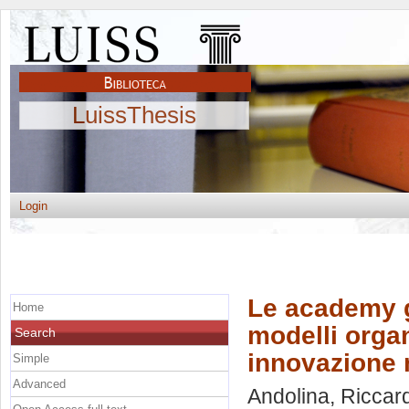
LuissThesis
Login
Le academy g
Home
modelli orga
Search
innovazione 
Simple
Advanced
Andolina, Riccar