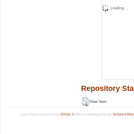
Loading...
Repository Sta
View Item
LuissThesis is powered by
EPrints 3
which is developed by the
School of Ele