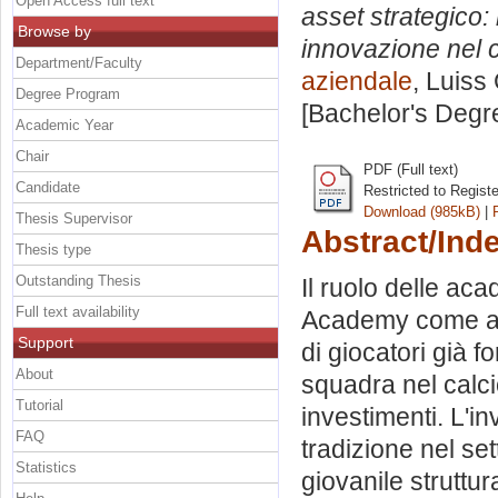
Open Access full text
asset strategico:
Browse by
innovazione nel 
Department/Faculty
aziendale
, Luiss
Degree Program
[Bachelor's Degr
Academic Year
Chair
PDF (Full text)
Candidate
Restricted to Regist
Download (985kB)
|
Thesis Supervisor
Abstract/Ind
Thesis type
Outstanding Thesis
Il ruolo delle ac
Full text availability
Academy come ass
Support
di giocatori già 
About
squadra nel calcio
Tutorial
investimenti. L'in
FAQ
tradizione nel se
Statistics
giovanile struttur