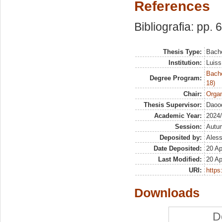
References
Bibliografia: pp. 
Thesis Type:
Bache
Institution:
Luiss
Bache
Degree Program:
18)
Chair:
Organ
Thesis Supervisor:
Daood
Academic Year:
2024
Session:
Autu
Deposited by:
Aless
Date Deposited:
20 Ap
Last Modified:
20 Ap
URI:
https:
Downloads
D