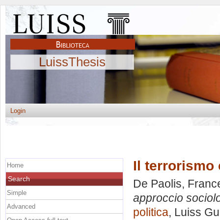
LuissThesis
Login
Il terrorismo
Home
Search
De Paolis, Franc
Simple
approccio sociol
Advanced
politica
, Luiss Gu