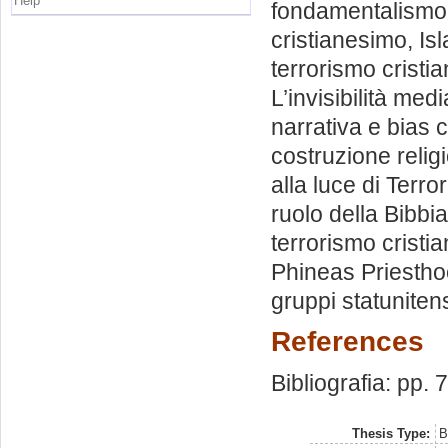
Help
fondamentalismo c
cristianesimo, I
terrorismo cristia
L’invisibilità med
narrativa e bias c
costruzione relig
alla luce di Terr
ruolo della Bibbia
terrorismo cristi
Phineas Priestho
gruppi statunitens
References
Bibliografia: pp. 
Thesis Type:
B