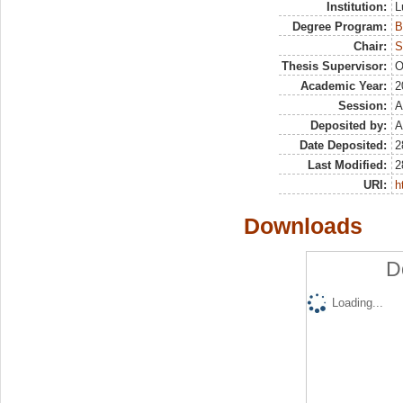
Institution:
L
Degree Program:
B
Chair:
S
Thesis Supervisor:
O
Academic Year:
2
Session:
A
Deposited by:
A
Date Deposited:
2
Last Modified:
2
URI:
h
Downloads
D
Loading...