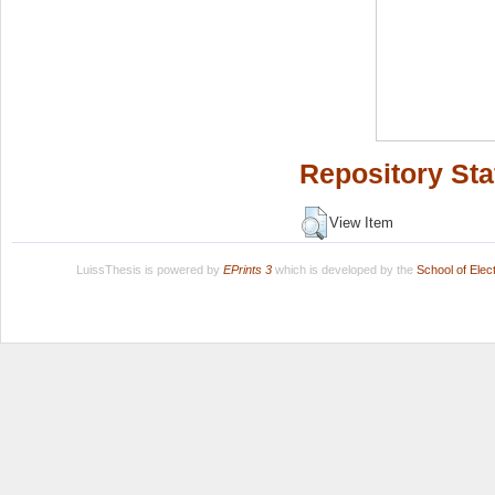
Repository Sta
View Item
LuissThesis is powered by
EPrints 3
which is developed by the
School of Ele