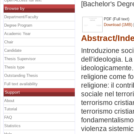
Open Access full text
[Bachelor's Degr
Browse by
Department/Faculty
PDF (Full text)
Download (1MB)
Degree Program
Academic Year
Abstract/Ind
Chair
Introduzione socio
Candidate
dell’ideologia. La 
Thesis Supervisor
ideologicamente.
Thesis type
religione come for
Outstanding Thesis
religione: il con
Full text availability
Support
sociale nel terro
About
terrorismo cristia
Tutorial
terrorismo cristia
FAQ
fondamentalismo c
Statistics
violenza sistemica