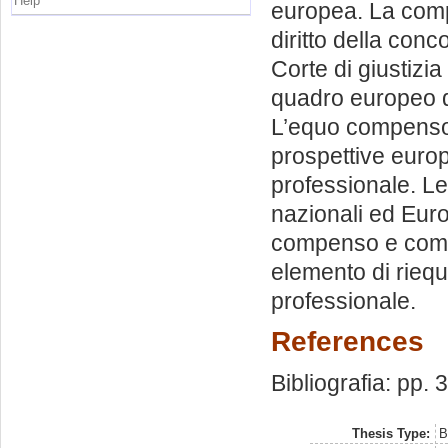
Help
europea. La compa
diritto della con
Corte di giustizi
quadro europeo d
L’equo compenso 
prospettive europ
professionale. Le
nazionali ed Eur
compenso e compe
elemento di riequil
professionale.
References
Bibliografia: pp. 
Thesis Type:
B