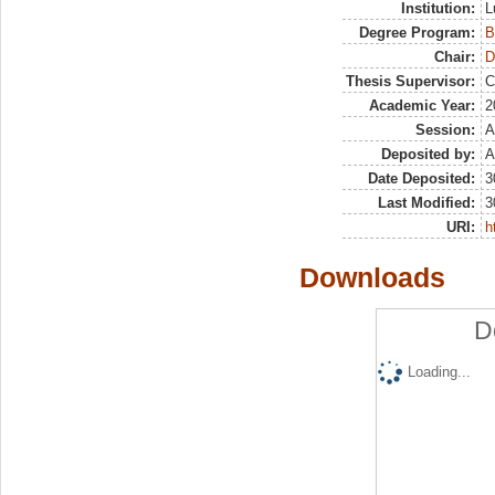
Institution:
L
Degree Program:
B
Chair:
D
Thesis Supervisor:
C
Academic Year:
2
Session:
A
Deposited by:
A
Date Deposited:
3
Last Modified:
3
URI:
h
Downloads
D
Loading...