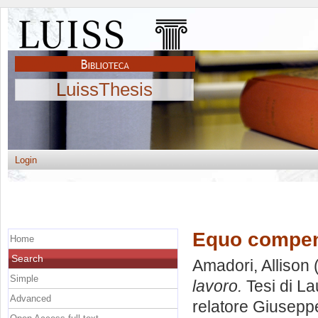
LuissThesis
Login
Equo compens
Home
Search
Amadori, Allison
(
Simple
lavoro.
Tesi di La
Advanced
relatore
Giuseppe