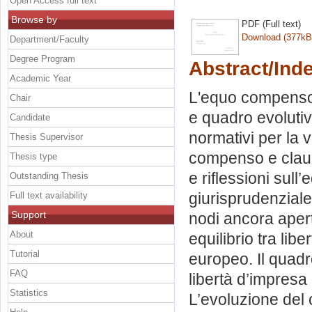
Open Access full text
Browse by
PDF (Full text)
Download (377kB
Department/Faculty
Degree Program
Abstract/Ind
Academic Year
L'equo compenso 
Chair
e quadro evoluti
Candidate
normativi per la
Thesis Supervisor
compenso e clauso
Thesis type
e riflessioni sull
Outstanding Thesis
giurisprudenziale
Full text availability
Support
nodi ancora aperti
About
equilibrio tra lib
Tutorial
europeo. Il quadr
FAQ
libertà d’impresa e
Statistics
L’evoluzione del c