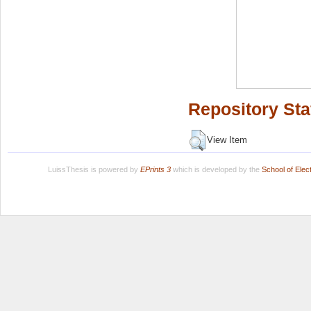
Repository Sta
View Item
LuissThesis is powered by
EPrints 3
which is developed by the
School of Ele