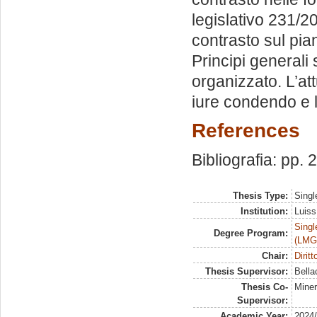
legislativo 231/2
contrasto sul pian
Principi generali 
organizzato. L’att
iure condendo e l
References
Bibliografia: pp.
Thesis Type:
Singl
Institution:
Luiss
Singl
Degree Program:
(LMG
Chair:
Dirit
Thesis Supervisor:
Bella
Thesis Co-
Mine
Supervisor:
Academic Year:
2024