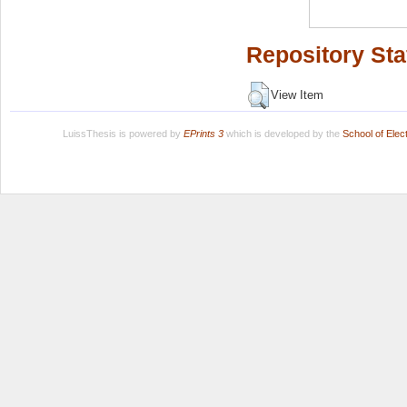
Repository Sta
View Item
LuissThesis is powered by
EPrints 3
which is developed by the
School of Ele