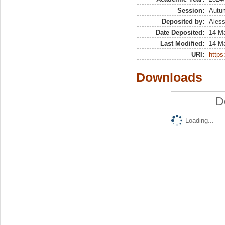
Session:
Autu
Deposited by:
Aless
Date Deposited:
14 M
Last Modified:
14 M
URI:
https:
Downloads
D
Loading...