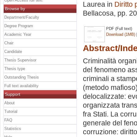
Open Access full text
Laurea in
Diritto
Browse by
Bellacosa
, pp. 2
Department/Faculty
Degree Program
PDF (Full text)
Academic Year
Download (1MB)
Chair
Abstract/Ind
Candidate
Criminalità organi
Thesis Supervisor
del fenomeno asso
Thesis type
criminali a stamp
Outstanding Thesis
Full text availability
(metodo mafioso).
Support
delocalizzate: evo
About
organizzata trans
Tutorial
fra Stati. La co
FAQ
generale del feno
Statistics
corruzione: diritt