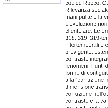
Help
codice Rocco. Con
Rilevanza sociale
mani pulite e la 
L’evoluzione norm
clientelare. Le pri
318, 319, 319-ter
intertemporali e 
previgente: estens
contrasto integra
fenomeni. Punti d
forme di contiguità
alla “corruzione 
dimensione transn
corruzione nell’ot
contrasto e la ca
contrasto nelle fo