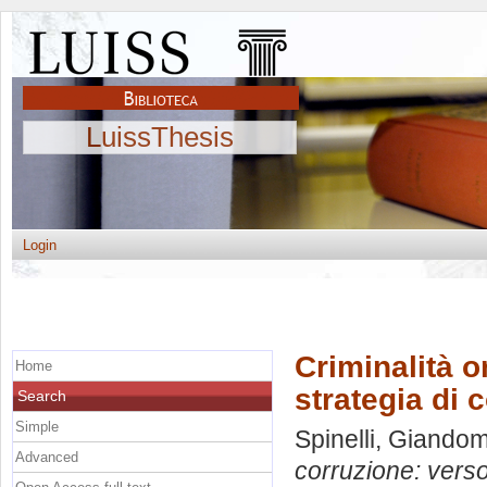
LuissThesis
Login
Criminalità o
Home
strategia di 
Search
Simple
Spinelli, Giando
Advanced
corruzione: verso