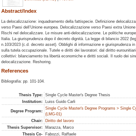
Abstract/Index
La delocalizzazione: inquadramento della fattispecie. Definizione delocalizza
verso Paesi dell’Unione europea. Delocalizzazione verso Paesi extra Unione 
Rischi nel delocalizzare. Le misure anti-delocalizzazione. Le politiche europee 
Italia. La giurisprudenza dopo il decreto dignità. La legge di bilancio 2022 (l
n.103/2023 (c.d. decreto asset). Obblighi di informazione e giurisprudenza in 
sulla tutela occupazionale. Tutele e diritti dei lavoratori: dal diritto eurouniti
collettivi: bilanciamento tra libertà economiche e diritti sociali. Il ruolo dei sin
delocalizzazione. Reshoring.
References
Bibliografia: pp. 101-104.
Thesis Type:
Single Cycle Master's Degree Thesis
Institution:
Luiss Guido Carli
Single Cycle Master's Degree Programs > Single C
Degree Program:
(LMG-01)
Chair:
Diritto del lavoro
Thesis Supervisor:
Marazza, Marco
Thesis Co-
Fabozzi, Raffaele