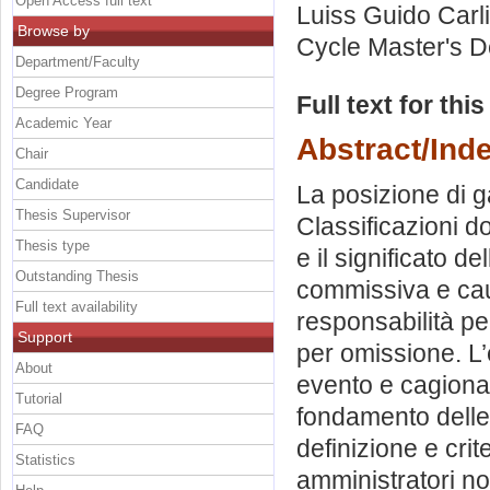
Open Access full text
Luiss Guido Carli
Browse by
Cycle Master's D
Department/Faculty
Degree Program
Full text for thi
Academic Year
Abstract/Ind
Chair
Candidate
La posizione di ga
Thesis Supervisor
Classificazioni d
Thesis type
e il significato de
Outstanding Thesis
commissiva e caus
Full text availability
responsabilità pe
Support
per omissione. L
About
evento e cagionar
Tutorial
fondamento delle 
FAQ
definizione e crit
Statistics
amministratori no