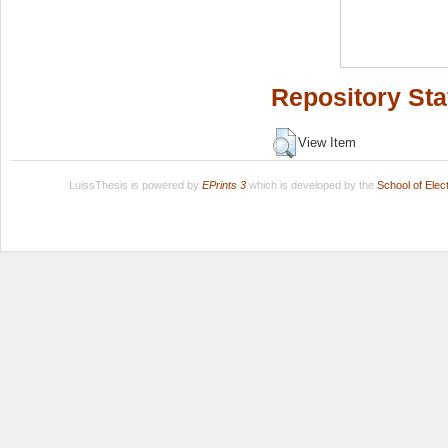
Repository Sta
View Item
LuissThesis is powered by
EPrints 3
which is developed by the
School of Ele