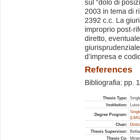
sul “dolo di posi
2003 in tema di ri
2392 c.c. La giu
improprio post-ri
diretto, eventual
giurisprudenziale 
d’impresa e codic
References
Bibliografia: pp.
Thesis Type:
Singl
Institution:
Luiss
Singl
Degree Program:
(LMG
Chair:
Dirit
Thesis Supervisor:
Bella
Thesis Co-
Mine