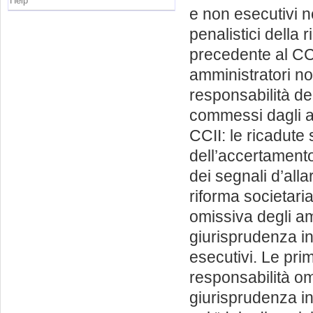
Help
e non esecutivi ne
penalistici della r
precedente al CCII
amministratori no
responsabilità deg
commessi dagli am
CCII: le ricadute 
dell’accertamento
dei segnali d’all
riforma societaria
omissiva degli am
giurisprudenza in
esecutivi. Le pri
responsabilità om
giurisprudenza in