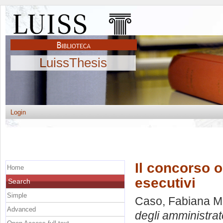
LuissThesis
Login
Il concorso 
Home
esecutivi
Search
Simple
Caso, Fabiana M
Advanced
degli amministrat