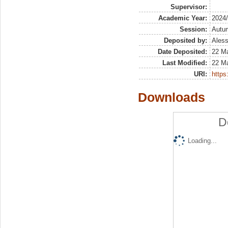
Supervisor:
Academic Year:
2024
Session:
Autu
Deposited by:
Aless
Date Deposited:
22 M
Last Modified:
22 M
URI:
https:
Downloads
D
Loading...