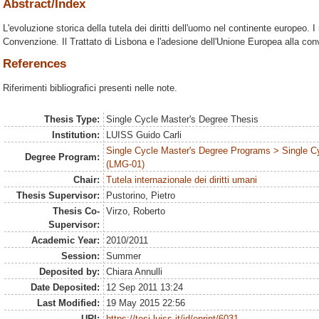
Abstract/Index
L'evoluzione storica della tutela dei diritti dell'uomo nel continente europeo. I
Convenzione. Il Trattato di Lisbona e l'adesione dell'Unione Europea alla co
References
Riferimenti bibliografici presenti nelle note.
Thesis Type:
Single Cycle Master's Degree Thesis
Institution:
LUISS Guido Carli
Single Cycle Master's Degree Programs > Single C
Degree Program:
(LMG-01)
Chair:
Tutela internazionale dei diritti umani
Thesis Supervisor:
Pustorino, Pietro
Thesis Co-
Virzo, Roberto
Supervisor:
Academic Year:
2010/2011
Session:
Summer
Deposited by:
Chiara Annulli
Date Deposited:
12 Sep 2011 13:24
Last Modified:
19 May 2015 22:56
URI:
https://tesi.luiss.it/id/eprint/6031