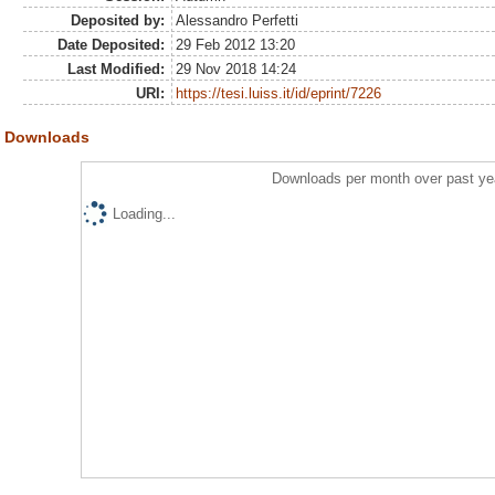
Deposited by:
Alessandro Perfetti
Date Deposited:
29 Feb 2012 13:20
Last Modified:
29 Nov 2018 14:24
URI:
https://tesi.luiss.it/id/eprint/7226
Downloads
Downloads per month over past ye
Loading...