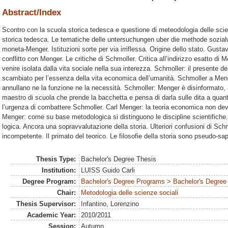
Abstract/Index
Scontro con la scuola storica tedesca e questione di meteodologia delle scie
storica tedesca. Le tematiche delle untersuchungen uber die methode sozial
moneta-Menger. Istituzioni sorte per via irriflessa. Origine dello stato. Gusta
conflitto con Menger. Le critiche di Schmoller. Critica all’indirizzo esatto d
venire isolata dalla vita sociale nella sua interezza. Schmoller: il presente
scambiato per l’essenza della vita economica dell’umanità. Schmoller a Menger
annullano ne la funzione ne la necessità. Schmoller: Menger è disinformato, as
maestro di scuola che prende la bacchetta e pensa di darla sulle dita a quan
l’urgenza di combattere Schmoller. Carl Menger: la teoria economica non dev
Menger: come su base metodologica si distinguono le discipline scientifiche. 
logica. Ancora una sopravvalutazione della storia. Ulteriori confusioni di Sch
incompetente. Il primato del teorico. Le filosofie della storia sono pseudo-sa
Thesis Type:
Bachelor's Degree Thesis
Institution:
LUISS Guido Carli
Degree Program:
Bachelor's Degree Programs > Bachelor's Degree 
Chair:
Metodologia delle scienze sociali
Thesis Supervisor:
Infantino, Lorenzino
Academic Year:
2010/2011
Session:
Autumn