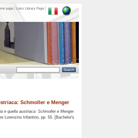
ome page
Luiss Library Page
austriaca: Schmoller e Menger
mia e quella austriaca: Schmoller e Menger.
ore
Lorenzino Infantino
, pp. 55. [Bachelor's