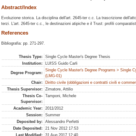
Abstract/Index
Evoluzione storica. La disciplina dell'art. 2645-ter c.c. La trascrizione dell'atto 
terzi. L'art. 2645-ter c.c., le destinazioni atipiche e il Trust: profili comparatist
References
Bibliografia: pp. 271-297.
Thesis Type:
Single Cycle Master's Degree Thesis
Institution:
LUISS Guido Carli
Single Cycle Master's Degree Programs > Single C
Degree Program:
(LMG-01)
Chair:
Diritto civile (obbligazioni e contratti civili e commer
Thesis Supervisor:
Zimatore, Attilio
Thesis Co-
Tamponi, Michele
Supervisor:
Academic Year:
2011/2012
Session:
Summer
Deposited by:
Alessandro Perfetti
Date Deposited:
21 Nov 2012 17:53
Last Modified:
31 Aug 2017 12:40