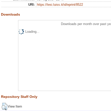
URI:
https://tesi.luiss.it/id/eprint/8522
Downloads
Downloads per month over past ye
Loading...
Repository Staff Only
View Item