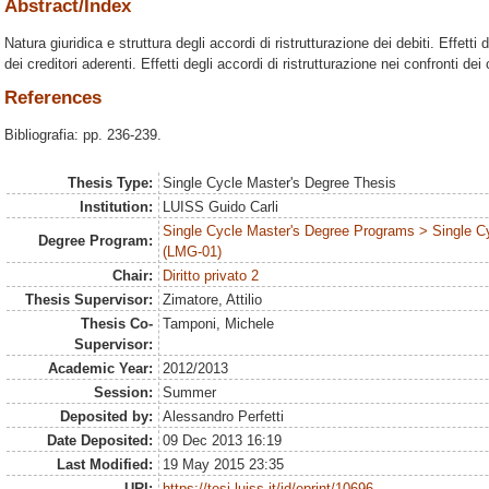
Abstract/Index
Natura giuridica e struttura degli accordi di ristrutturazione dei debiti. Effetti 
dei creditori aderenti. Effetti degli accordi di ristrutturazione nei confronti dei 
References
Bibliografia: pp. 236-239.
Thesis Type:
Single Cycle Master's Degree Thesis
Institution:
LUISS Guido Carli
Single Cycle Master's Degree Programs > Single C
Degree Program:
(LMG-01)
Chair:
Diritto privato 2
Thesis Supervisor:
Zimatore, Attilio
Thesis Co-
Tamponi, Michele
Supervisor:
Academic Year:
2012/2013
Session:
Summer
Deposited by:
Alessandro Perfetti
Date Deposited:
09 Dec 2013 16:19
Last Modified:
19 May 2015 23:35
URI:
https://tesi.luiss.it/id/eprint/10696