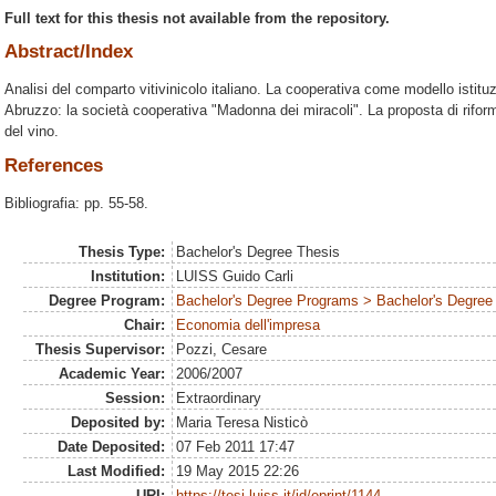
Full text for this thesis not available from the repository.
Abstract/Index
Analisi del comparto vitivinicolo italiano. La cooperativa come modello istitu
Abruzzo: la società cooperativa "Madonna dei miracoli". La proposta di rifo
del vino.
References
Bibliografia: pp. 55-58.
Thesis Type:
Bachelor's Degree Thesis
Institution:
LUISS Guido Carli
Degree Program:
Bachelor's Degree Programs > Bachelor's Degree 
Chair:
Economia dell'impresa
Thesis Supervisor:
Pozzi, Cesare
Academic Year:
2006/2007
Session:
Extraordinary
Deposited by:
Maria Teresa Nisticò
Date Deposited:
07 Feb 2011 17:47
Last Modified:
19 May 2015 22:26
URI:
https://tesi.luiss.it/id/eprint/1144