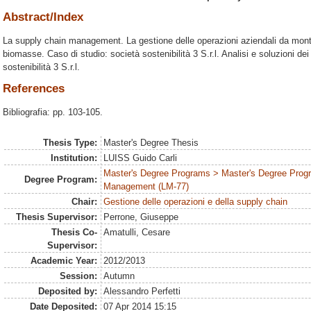
Abstract/Index
La supply chain management. La gestione delle operazioni aziendali da monte 
biomasse. Caso di studio: società sostenibilità 3 S.r.l. Analisi e soluzioni de
sostenibilità 3 S.r.l.
References
Bibliografia: pp. 103-105.
Thesis Type:
Master's Degree Thesis
Institution:
LUISS Guido Carli
Master's Degree Programs > Master's Degree Prog
Degree Program:
Management (LM-77)
Chair:
Gestione delle operazioni e della supply chain
Thesis Supervisor:
Perrone, Giuseppe
Thesis Co-
Amatulli, Cesare
Supervisor:
Academic Year:
2012/2013
Session:
Autumn
Deposited by:
Alessandro Perfetti
Date Deposited:
07 Apr 2014 15:15