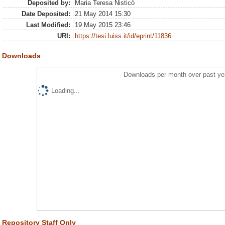
Deposited by:
Maria Teresa Nisticò
Date Deposited:
21 May 2014 15:30
Last Modified:
19 May 2015 23:46
URI:
https://tesi.luiss.it/id/eprint/11836
Downloads
Downloads per month over past ye
Loading...
Repository Staff Only