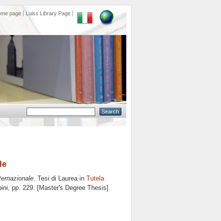
ome page
Luiss Library Page
le
nternazionale.
Tesi di Laurea in
Tutela
ini
, pp. 229. [Master's Degree Thesis]