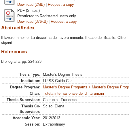
Download (2MB)
|
Request a copy
PDF (Sintesi)
Restricted to Registered users only
Download (376kB)
|
Request a copy
Abstract/Index
Il lavoro minorile. La disciplina del lavoro minorile. Il caso del Brasile. Oltre i
vigenti.
References
Bibliografia: pp. 224-229.
Thesis Type:
Master's Degree Thesis
Institution:
LUISS Guido Carli
Degree Program:
Master's Degree Programs > Master's Degree Progra
Chair:
Tutela internazionale dei diritti umani
Thesis Supervisor:
Cherubini, Francesco
Thesis Co-
Sciso, Elena
Supervisor:
Academic Year:
2012/2013
Session:
Extraordinary