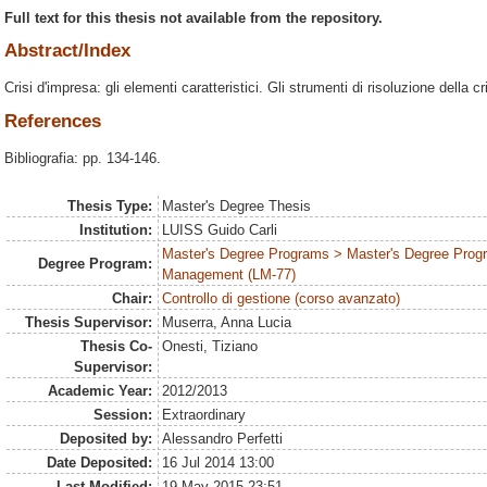
Full text for this thesis not available from the repository.
Abstract/Index
Crisi d'impresa: gli elementi caratteristici. Gli strumenti di risoluzione della cr
References
Bibliografia: pp. 134-146.
Thesis Type:
Master's Degree Thesis
Institution:
LUISS Guido Carli
Master's Degree Programs > Master's Degree Prog
Degree Program:
Management (LM-77)
Chair:
Controllo di gestione (corso avanzato)
Thesis Supervisor:
Muserra, Anna Lucia
Thesis Co-
Onesti, Tiziano
Supervisor:
Academic Year:
2012/2013
Session:
Extraordinary
Deposited by:
Alessandro Perfetti
Date Deposited:
16 Jul 2014 13:00
Last Modified:
19 May 2015 23:51