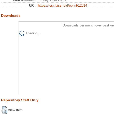
URI:
https://tesi.luiss.it/id/eprint/12314
Downloads
Downloads per month over past ye
Loading...
Repository Staff Only
View Item