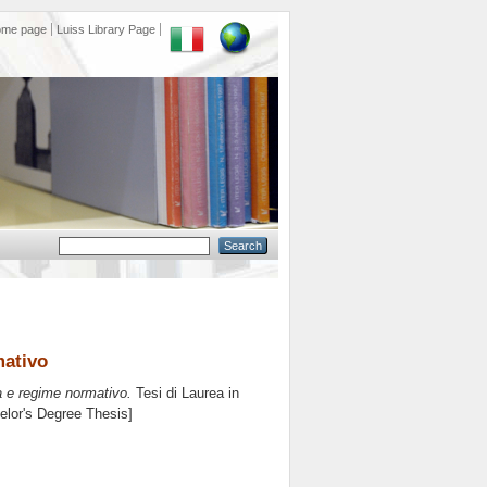
ome page
Luiss Library Page
mativo
a e regime normativo.
Tesi di Laurea in
elor's Degree Thesis]