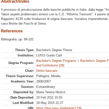
Abstract/Index
Il processo di privatizzazione delle banche pubbliche in Italia: dalla legge "A
Taluni aspetti problematici emersi con la C.D. "Riforma Tremonti": il parere d
Rapporto" ACRI sulle fondazioni di origine bancaria. Iniziative imprenditoriali d
caso Monte dei Paschi di Siena.
References
Bibliografia: pp. 89-102.
Thesis Type:
Bachelor's Degree Thesis
Institution:
LUISS Guido Carli
Bachelor's Degree Programs > Bachelor's Degree P
Degree Program:
and Institutions (28)
Chair:
Diritto bancario
Thesis Supervisor:
Pellegrini, Mirella
Academic Year:
2006/2007
Session:
Extraordinary
Deposited by:
Maria Teresa Nisticò
Date Deposited:
10 Feb 2011 15:55
Last Modified:
19 May 2015 22:27
URI:
https://tesi.luiss.it/id/eprint/1236