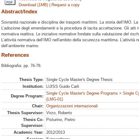
Download (1MB)
|
Request a copy
Abstract/Index
Sovranità nazionale e disciplina dei trasporti marittimi. La storia dell’IMO. L
L’adozione degli emendamenti e la procedura di tacita accettazione. Gli atti no
normativa reattiva. Le iniziative normative fondate sulla valutazione del rischio
L’attività normativa dell’IMO nell'ambito della sicurezza marittima. L’attività
dell’ambiente marino.
References
Bibliografia: pp. 76-78.
Thesis Type:
Single Cycle Master's Degree Thesis
Institution:
LUISS Guido Carli
Single Cycle Master's Degree Programs > Single C
Degree Program:
(LMG-01)
Chair:
Organizzazioni internazionali
Thesis Supervisor:
Virzo, Roberto
Thesis Co-
Pisturino, Pietro
Supervisor:
Academic Year:
2012/2013