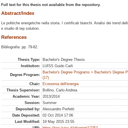
Full text for this thesis not available from the repository.
Abstract/Index
Le politiche energetiche nella storia. I certificati bianchi. Analisi dei trend 
e studio di tep solution.
References
Bibliografia: pp. 79-82.
Thesis Type:
Bachelor's Degree Thesis
Institution:
LUISS Guido Carli
Bachelor's Degree Programs > Bachelor's Degree
Degree Program:
(17)
Chair:
Economia dell'energia
Thesis Supervisor:
Bollino, Carlo Andrea
Academic Year:
2013/2014
Session:
Summer
Deposited by:
Alessandro Perfetti
Date Deposited:
02 Oct 2014 17:06
Last Modified:
19 May 2015 23:55
URI:
https://tesi.luiss.it/id/eprint/12752