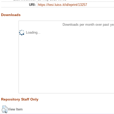
URI:
https://tesi.luiss.it/id/eprint/13257
Downloads
Downloads per month over past ye
Loading...
Repository Staff Only
View Item