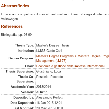
Abstract/Index
Lo scenario competitivo: il mercato automotive in Cina. Strategie di internaz
Volkswagen.
References
Bibliografia: pp. 93-99.
Thesis Type:
Master's Degree Thesis
Institution:
LUISS Guido Carli
Master's Degree Programs > Master's Degree Prog
Degree Program:
Management (LM-77)
Chair:
Economia e gestione delle imprese internazionali
Thesis Supervisor:
Giustiniano, Luca
Thesis Co-
Resciniti, Riccardo
Supervisor:
Academic Year:
2013/2014
Session:
Autumn
Deposited by:
Alessandro Perfetti
Date Deposited:
16 Jan 2015 12:24
Last Modified:
20 May 2015 00:01