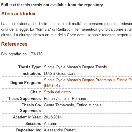
Full text for this thesis not available from the repository.
Abstract/Index
La scuola storica del diritto: il principio di realtà nel pensiero giuridico tedesco.
di là della legge. La "formula" di Radbruch: l'ermeneutica giuridica come strum
giusto. La giurisprudenza attuale della Corte costituzionale tedesca perpetua il
References
Bibliografia: pp. 173-176.
Thesis Type:
Single Cycle Master's Degree Thesis
Institution:
LUISS Guido Carli
Single Cycle Master's Degree Programs > Single C
Degree Program:
(LMG-01)
Chair:
Storia del diritto
Thesis Supervisor:
Ferrari Zumbini, Romano
Thesis Co-
Genta Ternavasio, Enrico Michele
Supervisor:
Academic Year:
2013/2014
Session:
Autumn
Deposited by:
Alessandro Perfetti