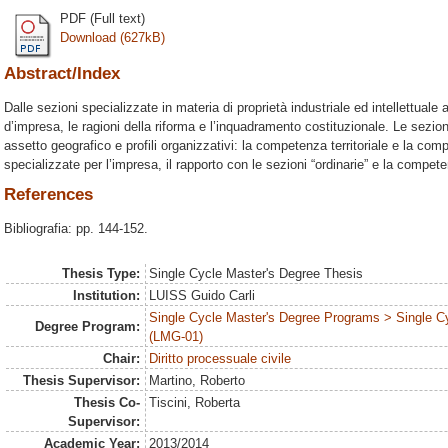
PDF (Full text)
Download (627kB)
Abstract/Index
Dalle sezioni specializzate in materia di proprietà industriale ed intellettuale 
d’impresa, le ragioni della riforma e l’inquadramento costituzionale. Le sezio
assetto geografico e profili organizzativi: la competenza territoriale e la co
specializzate per l’impresa, il rapporto con le sezioni “ordinarie” e la compe
References
Bibliografia: pp. 144-152.
Thesis Type:
Single Cycle Master's Degree Thesis
Institution:
LUISS Guido Carli
Single Cycle Master's Degree Programs > Single C
Degree Program:
(LMG-01)
Chair:
Diritto processuale civile
Thesis Supervisor:
Martino, Roberto
Thesis Co-
Tiscini, Roberta
Supervisor:
Academic Year:
2013/2014