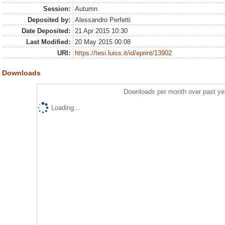
Session:
Autumn
Deposited by:
Alessandro Perfetti
Date Deposited:
21 Apr 2015 10:30
Last Modified:
20 May 2015 00:08
URI:
https://tesi.luiss.it/id/eprint/13902
Downloads
Downloads per month over past ye
Loading...