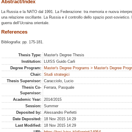
Abstract/Index
La Russia e la NATO dal 1991. La Federazione: tra memoria e nuova interpr
una relazione oscillante. La Russia e il controllo dello spazio post-sovietico.
guerra dell’Ucraina orientale.
References
Bibliografia: pp. 175-181.
Thesis Type:
Master's Degree Thesis
Institution:
LUISS Guido Carli
Degree Program:
Master's Degree Programs > Master's Degree Progra
Chair:
Studi strategici
Thesis Supervisor:
Caracciolo, Lucio
Thesis Co-
Ferrara, Pasquale
Supervisor:
Academic Year:
2014/2015
Session:
Summer
Deposited by:
Alessandro Perfetti
Date Deposited:
18 Nov 2015 14:29
Last Modified:
18 Nov 2015 14:29
URI:
https://tesi.luiss.it/id/eprint/14954