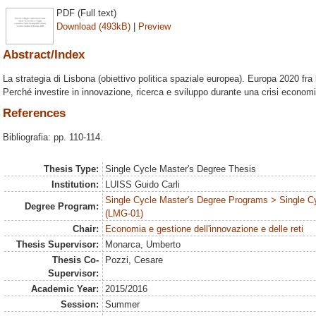
PDF (Full text)
Download (493kB)
|
Preview
Abstract/Index
La strategia di Lisbona (obiettivo politica spaziale europea). Europa 2020 fra le
Perché investire in innovazione, ricerca e sviluppo durante una crisi econom
References
Bibliografia: pp. 110-114.
Thesis Type:
Single Cycle Master's Degree Thesis
Institution:
LUISS Guido Carli
Single Cycle Master's Degree Programs > Single C
Degree Program:
(LMG-01)
Chair:
Economia e gestione dell'innovazione e delle reti
Thesis Supervisor:
Monarca, Umberto
Thesis Co-
Pozzi, Cesare
Supervisor:
Academic Year:
2015/2016
Session:
Summer