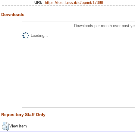
URI:
https://tesi.luiss.it/id/eprint/17399
Downloads
Downloads per month over past ye
Loading...
Repository Staff Only
View Item