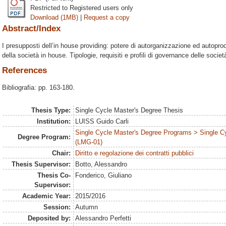
Restricted to Registered users only
Download (1MB)
|
Request a copy
Abstract/Index
I presupposti dell’in house providing: potere di autorganizzazione ed autoprodu
della società in house. Tipologie, requisiti e profili di governance delle societ
References
Bibliografia: pp. 163-180.
Thesis Type:
Single Cycle Master's Degree Thesis
Institution:
LUISS Guido Carli
Single Cycle Master's Degree Programs > Single C
Degree Program:
(LMG-01)
Chair:
Diritto e regolazione dei contratti pubblici
Thesis Supervisor:
Botto, Alessandro
Thesis Co-
Fonderico, Giuliano
Supervisor:
Academic Year:
2015/2016
Session:
Autumn
Deposited by:
Alessandro Perfetti