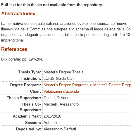
Full text for this thesis not available from the repository.
Abstract/Index
La normativa concorsuale italiana: analisi ed evoluzione storica. Le “nuove fr
linee-guida della Commissione europea allo schema di legge delega della C
organizzativi adeguati: analisi critica dell’impatto potenziale degli artt. 4 e 
imprenditoriali.
References
Bibliografia: pp. 194-204.
Thesis Type:
Master's Degree Thesis
Institution:
LUISS Guido Carli
Degree Program:
Master's Degree Programs > Master's Degree Prog
Chair:
Valutazioni d'azienda
Thesis Supervisor:
Onesti, Tiziano
Thesis Co-
Mechelli, Alessandro
Supervisor:
Academic Year:
2015/2016
Session:
Autumn
Deposited by:
Alessandro Perfetti