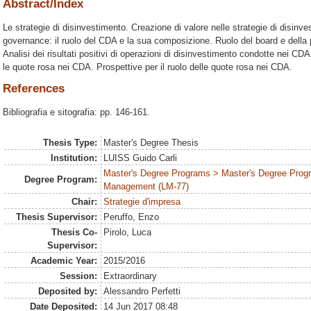
Abstract/Index
Le strategie di disinvestimento. Creazione di valore nelle strategie di disinv
governance: il ruolo del CDA e la sua composizione. Ruolo del board e della p
Analisi dei risultati positivi di operazioni di disinvestimento condotte nei 
le quote rosa nei CDA. Prospettive per il ruolo delle quote rosa nei CDA.
References
Bibliografia e sitografia: pp. 146-161.
Thesis Type:
Master's Degree Thesis
Institution:
LUISS Guido Carli
Master's Degree Programs > Master's Degree Prog
Degree Program:
Management (LM-77)
Chair:
Strategie d'impresa
Thesis Supervisor:
Peruffo, Enzo
Thesis Co-
Pirolo, Luca
Supervisor:
Academic Year:
2015/2016
Session:
Extraordinary
Deposited by:
Alessandro Perfetti
Date Deposited:
14 Jun 2017 08:48