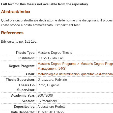
Full text for this thesis not available from the repository.
Abstract/Index
Quadro storico strutturale degli attori e delle norme che disciplinano il proce
costo storico e costo ammortizzato. L’impairment test.
References
Bibliografia: pp. 151-155.
Thesis Type:
Master's Degree Thesis
Institution:
LUISS Guido Carli
Master's Degree Programs > Master's Degree Prog
Degree Program:
Management (84/S)
Chair:
Metodologie e determinazioni quantitative d'azienda
Thesis Supervisor:
Di Lazzaro, Fabrizio
Thesis Co-
Pinto, Eugenio
Supervisor:
Academic Year:
2007/2008
Session:
Extraordinary
Deposited by:
Alessandro Perfetti
Date Deposited:
11 Mar 2011 16:29