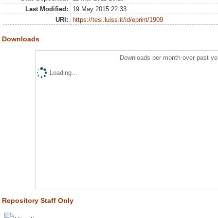
Last Modified:
19 May 2015 22:33
URI:
https://tesi.luiss.it/id/eprint/1909
Downloads
Downloads per month over past ye
Loading...
Repository Staff Only