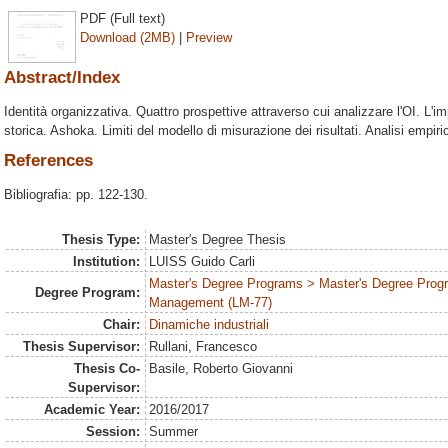
PDF (Full text)
Download (2MB)
|
Preview
Abstract/Index
Identità organizzativa. Quattro prospettive attraverso cui analizzare l'OI. L'
storica. Ashoka. Limiti del modello di misurazione dei risultati. Analisi empiri
References
Bibliografia: pp. 122-130.
Thesis Type:
Master's Degree Thesis
Institution:
LUISS Guido Carli
Master's Degree Programs > Master's Degree Prog
Degree Program:
Management (LM-77)
Chair:
Dinamiche industriali
Thesis Supervisor:
Rullani, Francesco
Thesis Co-
Basile, Roberto Giovanni
Supervisor:
Academic Year:
2016/2017
Session:
Summer