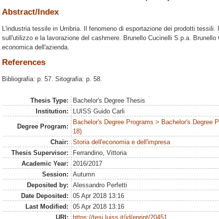
Abstract/Index
L'industria tessile in Umbria. Il fenomeno di esportazione dei prodotti tessili. 
sull'utilizzo e la lavorazione del cashmere. Brunello Cucinelli S.p.a. Brunello 
economica dell'azienda.
References
Bibliografia: p. 57. Sitografia: p. 58.
Thesis Type:
Bachelor's Degree Thesis
Institution:
LUISS Guido Carli
Bachelor's Degree Programs > Bachelor's Degree 
Degree Program:
18)
Chair:
Storia dell'economia e dell'impresa
Thesis Supervisor:
Ferrandino, Vittoria
Academic Year:
2016/2017
Session:
Autumn
Deposited by:
Alessandro Perfetti
Date Deposited:
05 Apr 2018 13:16
Last Modified:
05 Apr 2018 13:16
URI:
https://tesi.luiss.it/id/eprint/20451