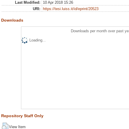
Last Modified:
10 Apr 2018 15:26
URI:
https://tesi.luiss.it/id/eprint/20523
Downloads
Downloads per month over past ye
Loading...
Repository Staff Only
View Item