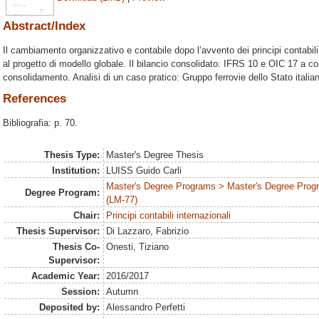
Abstract/Index
Il cambiamento organizzativo e contabile dopo l’avvento dei principi contabili
al progetto di modello globale. Il bilancio consolidato: IFRS 10 e OIC 17 a con
consolidamento. Analisi di un caso pratico: Gruppo ferrovie dello Stato italia
References
Bibliografia: p. 70.
Thesis Type:
Master's Degree Thesis
Institution:
LUISS Guido Carli
Master's Degree Programs > Master's Degree Progr
Degree Program:
(LM-77)
Chair:
Principi contabili internazionali
Thesis Supervisor:
Di Lazzaro, Fabrizio
Thesis Co-
Onesti, Tiziano
Supervisor:
Academic Year:
2016/2017
Session:
Autumn
Deposited by:
Alessandro Perfetti