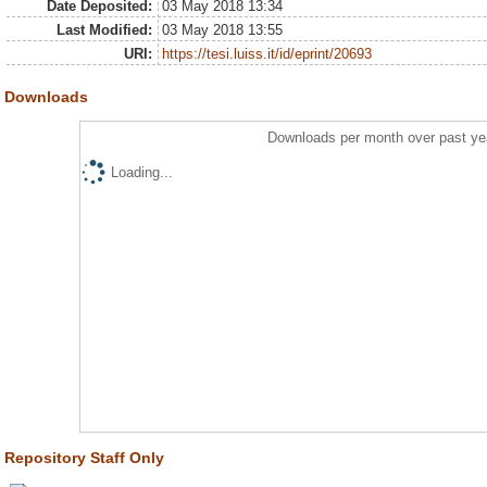
Date Deposited:
03 May 2018 13:34
Last Modified:
03 May 2018 13:55
URI:
https://tesi.luiss.it/id/eprint/20693
Downloads
Downloads per month over past ye
Loading...
Repository Staff Only