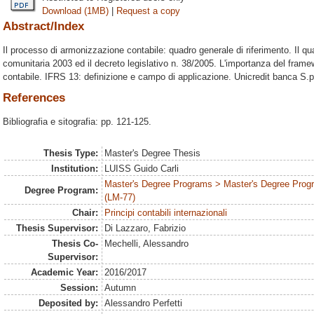
Download (1MB)
|
Request a copy
Abstract/Index
Il processo di armonizzazione contabile: quadro generale di riferimento. Il q
comunitaria 2003 ed il decreto legislativo n. 38/2005. L'importanza del fram
contabile. IFRS 13: definizione e campo di applicazione. Unicredit banca S.p
References
Bibliografia e sitografia: pp. 121-125.
Thesis Type:
Master's Degree Thesis
Institution:
LUISS Guido Carli
Master's Degree Programs > Master's Degree Progr
Degree Program:
(LM-77)
Chair:
Principi contabili internazionali
Thesis Supervisor:
Di Lazzaro, Fabrizio
Thesis Co-
Mechelli, Alessandro
Supervisor:
Academic Year:
2016/2017
Session:
Autumn
Deposited by:
Alessandro Perfetti