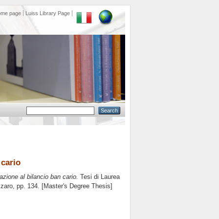
ome page
Luiss Library Page
 cario
zione al bilancio ban cario.
Tesi di Laurea
zzaro
, pp. 134. [Master's Degree Thesis]