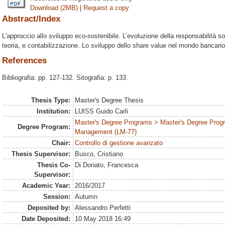
Download (2MB)
|
Request a copy
Abstract/Index
L'approccio allo sviluppo eco-sostenibile. L’evoluzione della responsabilità so
teoria, e contabilizzazione. Lo sviluppo dello share value nel mondo bancari
References
Bibliografia: pp. 127-132. Sitografia: p. 133.
Thesis Type:
Master's Degree Thesis
Institution:
LUISS Guido Carli
Master's Degree Programs > Master's Degree Prog
Degree Program:
Management (LM-77)
Chair:
Controllo di gestione avanzato
Thesis Supervisor:
Busco, Cristiano
Thesis Co-
Di Donato, Francesca
Supervisor:
Academic Year:
2016/2017
Session:
Autumn
Deposited by:
Alessandro Perfetti
Date Deposited:
10 May 2018 16:49