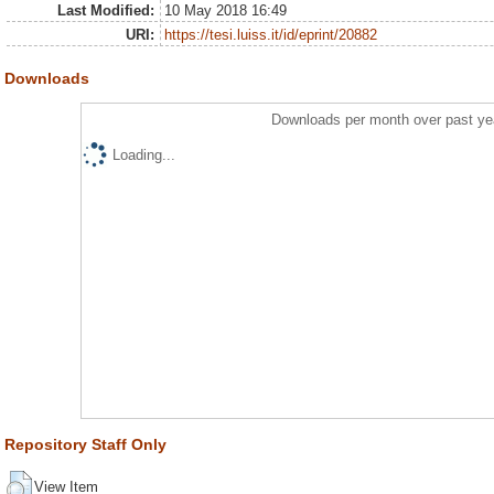
Last Modified:
10 May 2018 16:49
URI:
https://tesi.luiss.it/id/eprint/20882
Downloads
Downloads per month over past ye
Loading...
Repository Staff Only
View Item