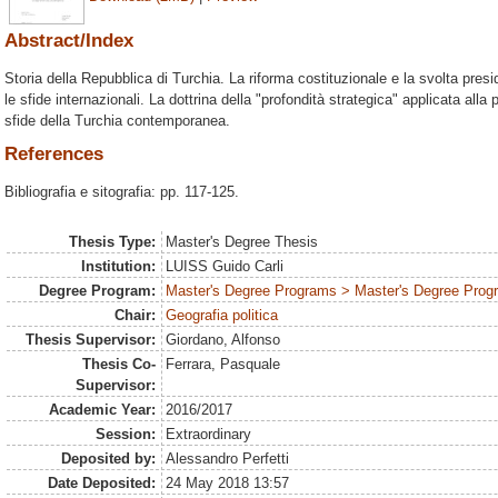
Abstract/Index
Storia della Repubblica di Turchia. La riforma costituzionale e la svolta presi
le sfide internazionali. La dottrina della "profondità strategica" applicata alla 
sfide della Turchia contemporanea.
References
Bibliografia e sitografia: pp. 117-125.
Thesis Type:
Master's Degree Thesis
Institution:
LUISS Guido Carli
Degree Program:
Master's Degree Programs > Master's Degree Progra
Chair:
Geografia politica
Thesis Supervisor:
Giordano, Alfonso
Thesis Co-
Ferrara, Pasquale
Supervisor:
Academic Year:
2016/2017
Session:
Extraordinary
Deposited by:
Alessandro Perfetti
Date Deposited:
24 May 2018 13:57