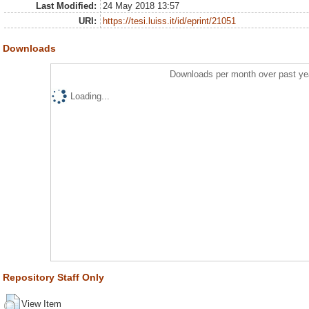
Last Modified:
24 May 2018 13:57
URI:
https://tesi.luiss.it/id/eprint/21051
Downloads
Downloads per month over past ye
Loading...
Repository Staff Only
View Item