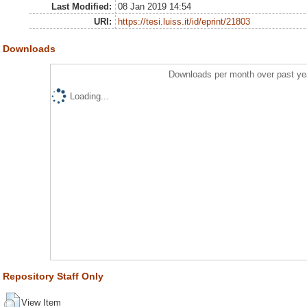
Last Modified:
08 Jan 2019 14:54
URI:
https://tesi.luiss.it/id/eprint/21803
Downloads
Downloads per month over past ye
Loading...
Repository Staff Only
View Item