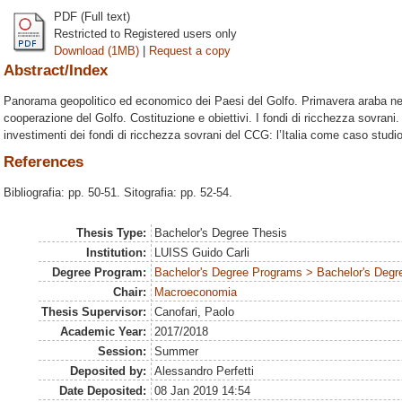
PDF (Full text)
Restricted to Registered users only
Download (1MB)
|
Request a copy
Abstract/Index
Panorama geopolitico ed economico dei Paesi del Golfo. Primavera araba nei p
cooperazione del Golfo. Costituzione e obiettivi. I fondi di ricchezza sovrani.
investimenti dei fondi di ricchezza sovrani del CCG: l’Italia come caso studio. 
References
Bibliografia: pp. 50-51. Sitografia: pp. 52-54.
Thesis Type:
Bachelor's Degree Thesis
Institution:
LUISS Guido Carli
Degree Program:
Bachelor's Degree Programs > Bachelor's Degre
Chair:
Macroeconomia
Thesis Supervisor:
Canofari, Paolo
Academic Year:
2017/2018
Session:
Summer
Deposited by:
Alessandro Perfetti
Date Deposited:
08 Jan 2019 14:54