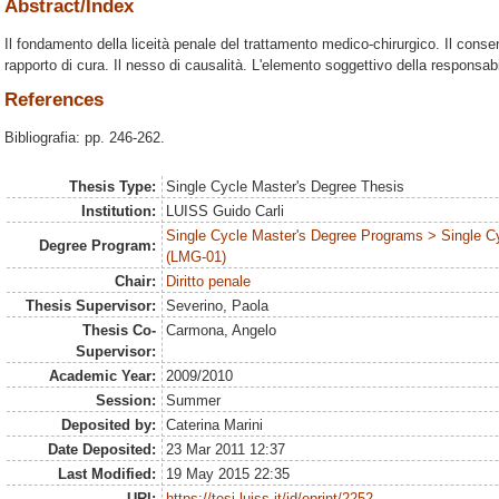
Abstract/Index
Il fondamento della liceità penale del trattamento medico-chirurgico. Il conse
rapporto di cura. Il nesso di causalità. L'elemento soggettivo della responsab
References
Bibliografia: pp. 246-262.
Thesis Type:
Single Cycle Master's Degree Thesis
Institution:
LUISS Guido Carli
Single Cycle Master's Degree Programs > Single C
Degree Program:
(LMG-01)
Chair:
Diritto penale
Thesis Supervisor:
Severino, Paola
Thesis Co-
Carmona, Angelo
Supervisor:
Academic Year:
2009/2010
Session:
Summer
Deposited by:
Caterina Marini
Date Deposited:
23 Mar 2011 12:37
Last Modified:
19 May 2015 22:35
URI:
https://tesi.luiss.it/id/eprint/2252