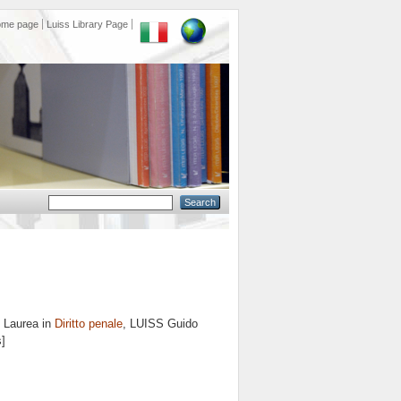
ome page
Luiss Library Page
i Laurea in
Diritto penale
, LUISS Guido
s]