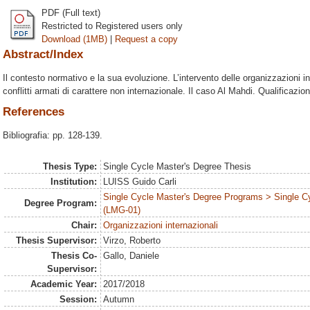
PDF (Full text)
Restricted to Registered users only
Download (1MB)
|
Request a copy
Abstract/Index
Il contesto normativo e la sua evoluzione. L’intervento delle organizzazioni int
conflitti armati di carattere non internazionale. Il caso Al Mahdi. Qualificazi
References
Bibliografia: pp. 128-139.
Thesis Type:
Single Cycle Master's Degree Thesis
Institution:
LUISS Guido Carli
Single Cycle Master's Degree Programs > Single C
Degree Program:
(LMG-01)
Chair:
Organizzazioni internazionali
Thesis Supervisor:
Virzo, Roberto
Thesis Co-
Gallo, Daniele
Supervisor:
Academic Year:
2017/2018
Session:
Autumn