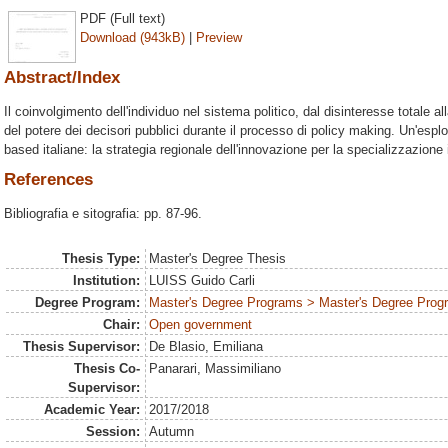
PDF (Full text)
Download (943kB)
|
Preview
Abstract/Index
Il coinvolgimento dell'individuo nel sistema politico, dal disinteresse totale alla
del potere dei decisori pubblici durante il processo di policy making. Un'esp
based italiane: la strategia regionale dell'innovazione per la specializzazione i
References
Bibliografia e sitografia: pp. 87-96.
Thesis Type:
Master's Degree Thesis
Institution:
LUISS Guido Carli
Degree Program:
Master's Degree Programs > Master's Degree Progr
Chair:
Open government
Thesis Supervisor:
De Blasio, Emiliana
Thesis Co-
Panarari, Massimiliano
Supervisor:
Academic Year:
2017/2018
Session:
Autumn