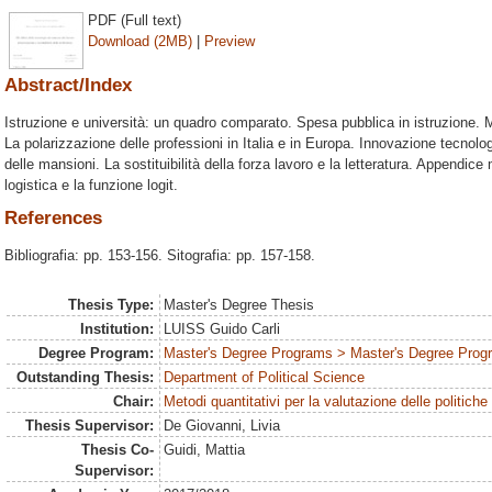
PDF (Full text)
Download (2MB)
|
Preview
Abstract/Index
Istruzione e università: un quadro comparato. Spesa pubblica in istruzione.
La polarizzazione delle professioni in Italia e in Europa. Innovazione tecnologi
delle mansioni. La sostituibilità della forza lavoro e la letteratura. Appendice
logistica e la funzione logit.
References
Bibliografia: pp. 153-156. Sitografia: pp. 157-158.
Thesis Type:
Master's Degree Thesis
Institution:
LUISS Guido Carli
Degree Program:
Master's Degree Programs > Master's Degree Progr
Outstanding Thesis:
Department of Political Science
Chair:
Metodi quantitativi per la valutazione delle politiche
Thesis Supervisor:
De Giovanni, Livia
Thesis Co-
Guidi, Mattia
Supervisor: