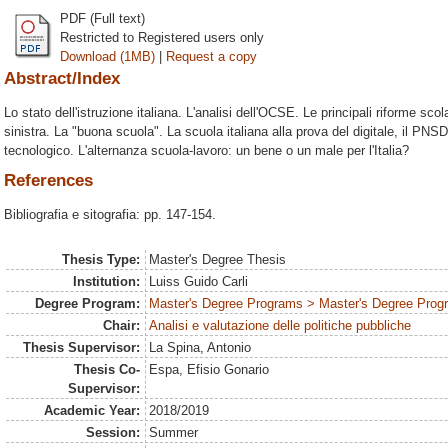
PDF (Full text)
Restricted to Registered users only
Download (1MB)
|
Request a copy
Abstract/Index
Lo stato dell'istruzione italiana. L'analisi dell'OCSE. Le principali riforme scol
sinistra. La "buona scuola". La scuola italiana alla prova del digitale, il PN
tecnologico. L'alternanza scuola-lavoro: un bene o un male per l'Italia?
References
Bibliografia e sitografia: pp. 147-154.
Thesis Type:
Master's Degree Thesis
Institution:
Luiss Guido Carli
Degree Program:
Master's Degree Programs > Master's Degree Progr
Chair:
Analisi e valutazione delle politiche pubbliche
Thesis Supervisor:
La Spina, Antonio
Thesis Co-
Espa, Efisio Gonario
Supervisor:
Academic Year:
2018/2019
Session:
Summer