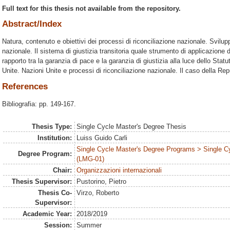
Full text for this thesis not available from the repository.
Abstract/Index
Natura, contenuto e obiettivi dei processi di riconciliazione nazionale. Svilupp
nazionale. Il sistema di giustizia transitoria quale strumento di applicazione d
rapporto tra la garanzia di pace e la garanzia di giustizia alla luce dello Stat
Unite. Nazioni Unite e processi di riconciliazione nazionale. Il caso della R
References
Bibliografia: pp. 149-167.
Thesis Type:
Single Cycle Master's Degree Thesis
Institution:
Luiss Guido Carli
Single Cycle Master's Degree Programs > Single C
Degree Program:
(LMG-01)
Chair:
Organizzazioni internazionali
Thesis Supervisor:
Pustorino, Pietro
Thesis Co-
Virzo, Roberto
Supervisor:
Academic Year:
2018/2019
Session:
Summer