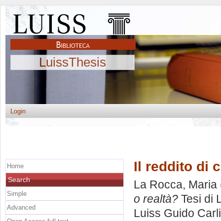
LuissThesis
Login
Il reddito di 
Home
Search
La Rocca, Maria
Simple
o realtà?
Tesi di 
Advanced
Luiss Guido Carli