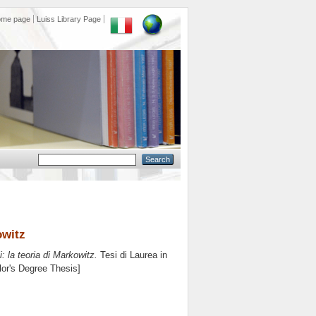
ome page
Luiss Library Page
owitz
i: la teoria di Markowitz.
Tesi di Laurea in
lor's Degree Thesis]