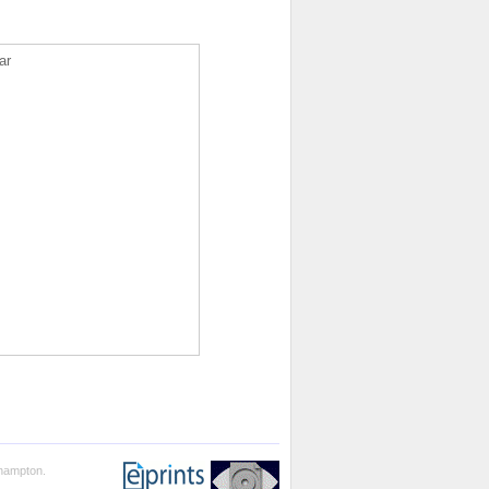
ar
thampton.