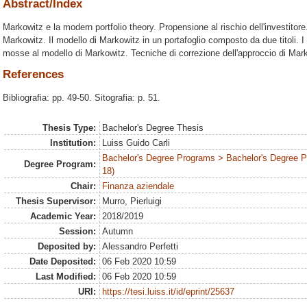
Abstract/Index
Markowitz e la modern portfolio theory. Propensione al rischio dell'investitore
Markowitz. Il modello di Markowitz in un portafoglio composto da due titoli. I li
mosse al modello di Markowitz. Tecniche di correzione dell'approccio di Mar
References
Bibliografia: pp. 49-50. Sitografia: p. 51.
Thesis Type:
Bachelor's Degree Thesis
Institution:
Luiss Guido Carli
Bachelor's Degree Programs > Bachelor's Degree 
Degree Program:
18)
Chair:
Finanza aziendale
Thesis Supervisor:
Murro, Pierluigi
Academic Year:
2018/2019
Session:
Autumn
Deposited by:
Alessandro Perfetti
Date Deposited:
06 Feb 2020 10:59
Last Modified:
06 Feb 2020 10:59
URI:
https://tesi.luiss.it/id/eprint/25637