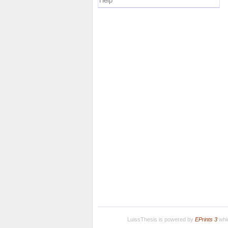
Help
LuissThesis is powered by
EPrints 3
whic