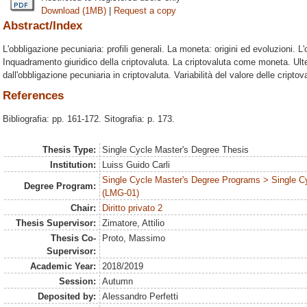
Download (1MB)
|
Request a copy
Abstract/Index
L'obbligazione pecuniaria: profili generali. La moneta: origini ed evoluzioni. L
Inquadramento giuridico della criptovaluta. La criptovaluta come moneta. Ult
dall'obbligazione pecuniaria in criptovaluta. Variabilità del valore delle crip
References
Bibliografia: pp. 161-172. Sitografia: p. 173.
Thesis Type:
Single Cycle Master's Degree Thesis
Institution:
Luiss Guido Carli
Single Cycle Master's Degree Programs > Single C
Degree Program:
(LMG-01)
Chair:
Diritto privato 2
Thesis Supervisor:
Zimatore, Attilio
Thesis Co-
Proto, Massimo
Supervisor:
Academic Year:
2018/2019
Session:
Autumn
Deposited by:
Alessandro Perfetti