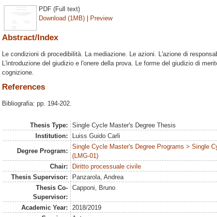
PDF (Full text)
Download (1MB)
|
Preview
Abstract/Index
Le condizioni di procedibilità. La mediazione. Le azioni. L'azione di responsab
L'introduzione del giudizio e l'onere della prova. Le forme del giudizio di mer
cognizione.
References
Bibliografia: pp. 194-202.
Thesis Type:
Single Cycle Master's Degree Thesis
Institution:
Luiss Guido Carli
Single Cycle Master's Degree Programs > Single C
Degree Program:
(LMG-01)
Chair:
Diritto processuale civile
Thesis Supervisor:
Panzarola, Andrea
Thesis Co-
Capponi, Bruno
Supervisor:
Academic Year:
2018/2019