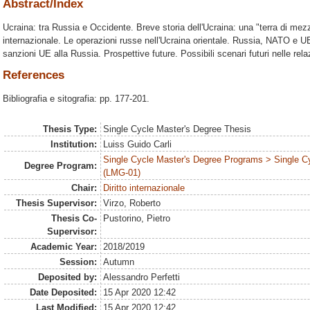
Abstract/Index
Ucraina: tra Russia e Occidente. Breve storia dell'Ucraina: una "terra di mezzo"
internazionale. Le operazioni russe nell'Ucraina orientale. Russia, NATO e UE
sanzioni UE alla Russia. Prospettive future. Possibili scenari futuri nelle re
References
Bibliografia e sitografia: pp. 177-201.
Thesis Type:
Single Cycle Master's Degree Thesis
Institution:
Luiss Guido Carli
Single Cycle Master's Degree Programs > Single C
Degree Program:
(LMG-01)
Chair:
Diritto internazionale
Thesis Supervisor:
Virzo, Roberto
Thesis Co-
Pustorino, Pietro
Supervisor:
Academic Year:
2018/2019
Session:
Autumn
Deposited by:
Alessandro Perfetti
Date Deposited:
15 Apr 2020 12:42
Last Modified:
15 Apr 2020 12:42