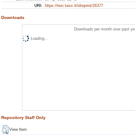
URI:
https://tesi.luiss.it/id/eprint/26377
Downloads
Downloads per month over past ye
Loading...
Repository Staff Only
View Item