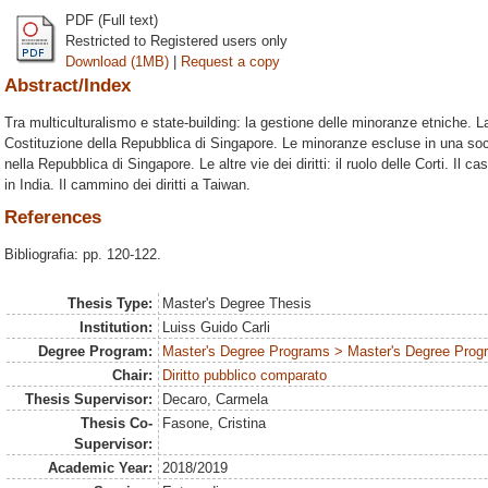
PDF (Full text)
Restricted to Registered users only
Download (1MB)
|
Request a copy
Abstract/Index
Tra multiculturalismo e state-building: la gestione delle minoranze etniche. L
Costituzione della Repubblica di Singapore. Le minoranze escluse in una so
nella Repubblica di Singapore. Le altre vie dei diritti: il ruolo delle Corti. Il ca
in India. Il cammino dei diritti a Taiwan.
References
Bibliografia: pp. 120-122.
Thesis Type:
Master's Degree Thesis
Institution:
Luiss Guido Carli
Degree Program:
Master's Degree Programs > Master's Degree Progra
Chair:
Diritto pubblico comparato
Thesis Supervisor:
Decaro, Carmela
Thesis Co-
Fasone, Cristina
Supervisor:
Academic Year:
2018/2019