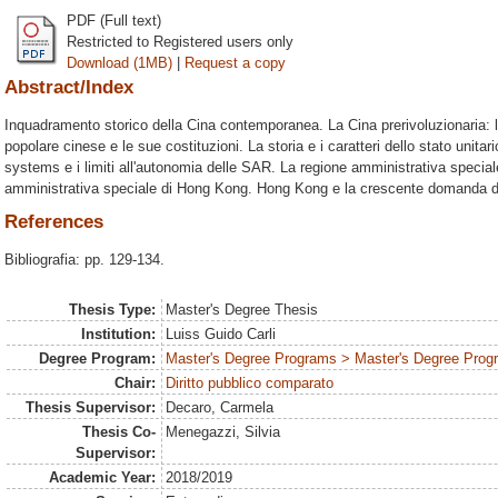
PDF (Full text)
Restricted to Registered users only
Download (1MB)
|
Request a copy
Abstract/Index
Inquadramento storico della Cina contemporanea. La Cina prerivoluzionaria: l
popolare cinese e le sue costituzioni. La storia e i caratteri dello stato unitar
systems e i limiti all'autonomia delle SAR. La regione amministrativa spec
amministrativa speciale di Hong Kong. Hong Kong e la crescente domanda d
References
Bibliografia: pp. 129-134.
Thesis Type:
Master's Degree Thesis
Institution:
Luiss Guido Carli
Degree Program:
Master's Degree Programs > Master's Degree Progra
Chair:
Diritto pubblico comparato
Thesis Supervisor:
Decaro, Carmela
Thesis Co-
Menegazzi, Silvia
Supervisor:
Academic Year:
2018/2019