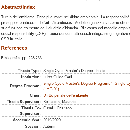
Abstract/Index
Tutela dell'ambiente. Principi europei nel diritto ambientale. La responsabilità 
presupposto introdotti dell'art. 25 undecies. Modelli organizzativi come strum
sua funzione esimente ed il giudizio d'idoneità. Rilevanza del modello organ
social responsibility (CSR). Teoria dei contratti sociali integrativi (integrati
CSR in Italia.
References
Bibliografia: pp. 228-233.
Thesis Type:
Single Cycle Master's Degree Thesis
Institution:
Luiss Guido Carli
Single Cycle Master's Degree Programs > Single C
Degree Program:
(LMG-01)
Chair:
Diritto penale dell'ambiente
Thesis Supervisor:
Bellacosa, Maurizio
Thesis Co-
Cupelli, Cristiano
Supervisor:
Academic Year:
2019/2020
Session:
Autumn